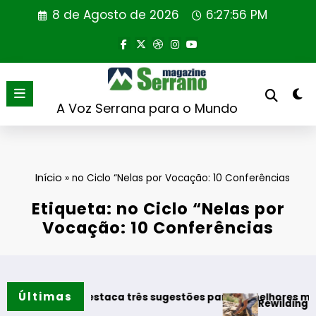
Saltar
8 de Agosto de 2026
6:27:56 PM
para
o
conteúdo
A Voz Serrana para o Mundo
Início
»
no Ciclo “Nelas por Vocação: 10 Conferências
Etiqueta: no Ciclo “Nelas por
Vocação: 10 Conferências
Últimas
 Vinhos destaca três sugestões para os melhores momentos
Rewilding Portugal