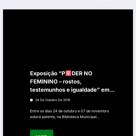
Exposição “P
DER NO
FEMININO – rostos,
testemunhos e igualdade” em
Penalva do Castelo
24 De Outubro De 2016
Entre os dias 24 de outubro e 07 de novembro
estará patente, na Biblioteca Municipal…
Ler mais