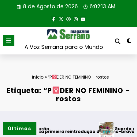
Saltar
8 de Agosto de 2026
6:02:13 AM
para
o
conteúdo
A Voz Serrana para o Mundo
Início
»
“P
DER NO FEMININO - rostos
Etiqueta: “P
DER NO FEMININO –
rostos
Últimas
Guarda desafia a
ntos do verão
ugal realiza primeira reintrodução de coelho-bravo em área 