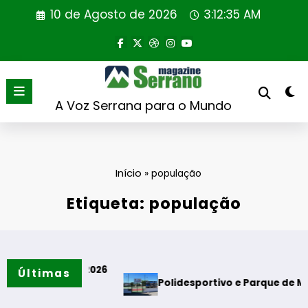
Saltar
10 de Agosto de 2026
3:12:36 AM
para
o
conteúdo
A Voz Serrana para o Mundo
Início
»
população
Etiqueta: população
26
Últimas
Polidesportivo e Parque de Merendas das Eiras d