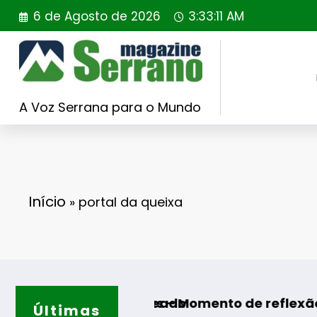
Saltar
6 de Agosto de 2026
3:33:12 AM
para
o
conteúdo
A Voz Serrana para o Mundo
Início
»
portal da queixa
R sorteado
lgodres – Momento de reflexão “As Tecedeiras
Últimas