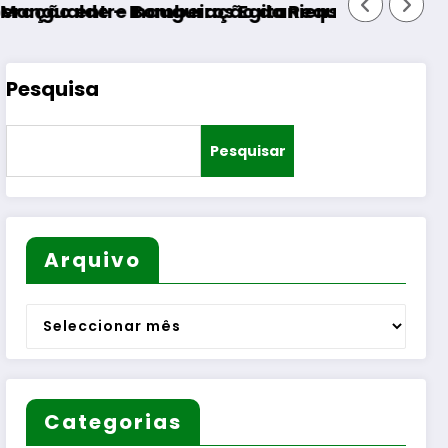
beiros Egitanienses e diversas Freguesias
guração da Requalificação do Bairro Municipa
Pesquisa
Pesquisar
Arquivo
Arquivo
Categorias