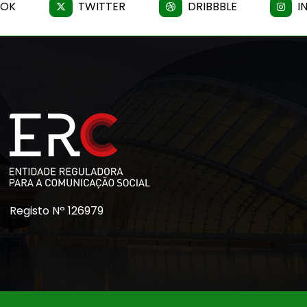
OOK
TWITTER
DRIBBBLE
I
Registo Nº 126979