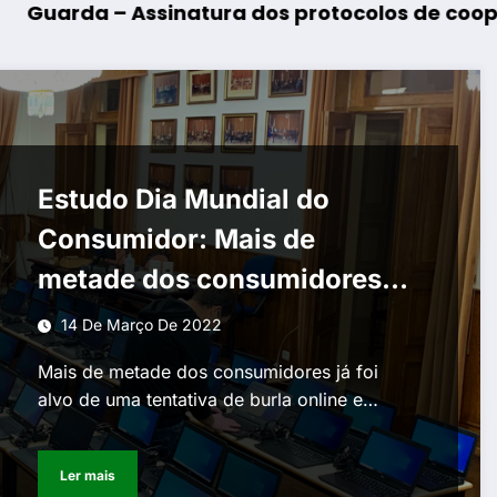
atura dos protocolos de cooperação entre Bom
Mangualde – Inau
Estudo Dia Mundial do
Consumidor: Mais de
metade dos consumidores já
foi alvo de tentativa de burla
14 De Março De 2022
online e 33% foi vítima de
Mais de metade dos consumidores já foi
um cibercrime
alvo de uma tentativa de burla online e…
Ler mais