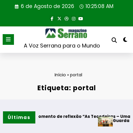
Saltar
6 de Agosto de 2026
10:25:08 AM
para
o
conteúdo
A Voz Serrana para o Mundo
Início
»
portal
Etiqueta: portal
es – Momento de reflexão “As Tecedeiras – Uma Questão de 
Últimas
Guarda – Assinatura 