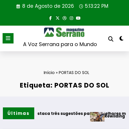
Saltar
8 de Agosto de 2026
5:13:22 PM
para
o
conteúdo
A Voz Serrana para o Mundo
Início
»
PORTAS DO SOL
Etiqueta: PORTAS DO SOL
Últimas
Vinhos destaca três sugestões para os melhores momentos 
Rewilding Portugal r