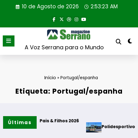
Saltar
10 de Agosto de 2026
2:53:24 AM
para
o
conteúdo
A Voz Serrana para o Mundo
Início
»
Portugal/espanha
Etiqueta: Portugal/espanha
ições”
ou DCI Pais & Filhos 2026
Últimas
Polidesportivo e Parque 