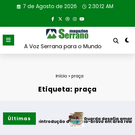
Saltar
7 de Agosto de 2026
2:30:12 AM
para
o
conteúdo
A Voz Serrana para o Mundo
Início
»
praça
Etiqueta: praça
Últimas
Guarda desafia amantes do BTT
o
primeira reintrodução de coelho-bravo em área rewilding