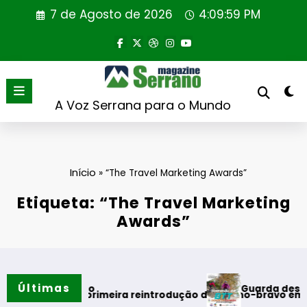
Saltar
7 de Agosto de 2026
4:10:00 PM
para
o
conteúdo
A Voz Serrana para o Mundo
Início
»
“The Travel Marketing Awards”
Etiqueta: “The Travel Marketing
Awards”
Últimas
Guarda desafia amantes
do verão
realiza primeira reintrodução de coelho-bravo em área rewil