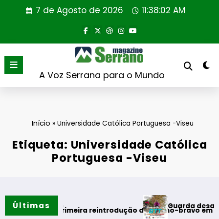
Saltar
7 de Agosto de 2026
11:38:02 AM
para
o
conteúdo
A Voz Serrana para o Mundo
Início
»
Universidade Católica Portuguesa -Viseu
Etiqueta: Universidade Católica
Portuguesa -Viseu
Últimas
Guarda desafia amantes 
o verão
aliza primeira reintrodução de coelho-bravo em área rewildi