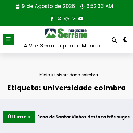
Saltar
9 de Agosto de 2026
6:52:34 AM
para
o
conteúdo
A Voz Serrana para o Mundo
Início
»
universidade coimbra
Etiqueta: universidade coimbra
Últimas
a de Santar Vinhos destaca três sugestões para os melhor
Rewild