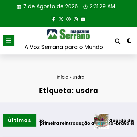
Saltar
7 de Agosto de 2026
2:31:29 AM
para
o
conteúdo
A Voz Serrana para o Mundo
Início
»
usdra
Etiqueta: usdra
Últimas
Guarda desafia amant
s do verão
l realiza primeira reintrodução de coelho-bravo em área rew