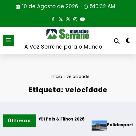
Saltar
10 de Agosto de 2026
5:10:33 AM
para
o
conteúdo
A Voz Serrana para o Mundo
Início
»
velocidade
Etiqueta: velocidade
 Tradições”
lançou DCI Pais & Filhos 2026
Últimas
Polidesportivo e Par