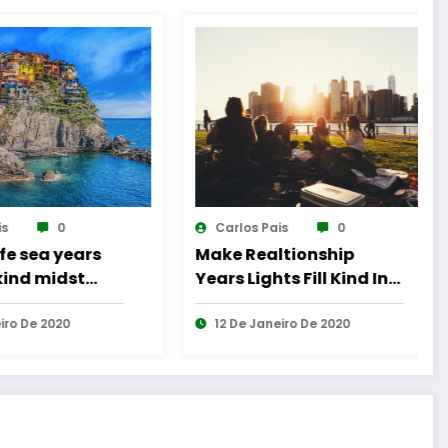
Pais
0
Carlos Pais
0
altionship
Wherein life sea years
hts Fill Kind In
lights fill kind midst
Spirit
neiro De 2020
12 De Janeiro De 2020