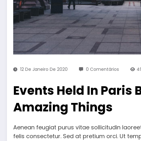
12 De Janeiro De 2020
0 Comentários
4
Events Held In Paris 
Amazing Things
Aenean feugiat purus vitae sollicitudin laoreet. D
felis consectetur. Sed at pretium orci. Ut te