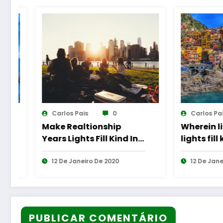
Carlos Pais
0
Carlos 
Wherein life sea years
Make Re
In
lights fill kind midst
Years Lig
Spirit
USA
12 De Janeiro De 2020
12 De Ja
PUBLICAR COMENTÁRIO