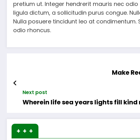
pretium ut. Integer hendrerit mauris nec odio a
ligula dictum, a sollicitudin purus congue. Nulla
Nulla posuere tincidunt leo at condimentum. Se
odio rhoncus.
Make Rea
Next post
Wherein life sea years lights fill kind
+ + +