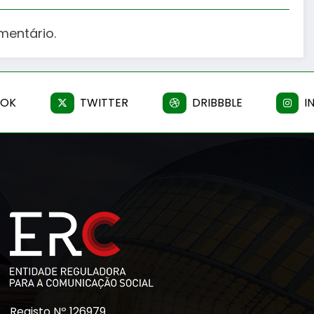
mentário.
OOK
TWITTER
DRIBBBLE
I
Registo Nº 126979