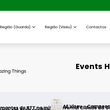
Região (Guarda)
Região (Viseu)
Contactos
Events H
mazing Things
AF Viseu – Campeonato da 2.ª Divisão Distrit
 Invernal Cidade da Guarda