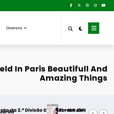
Diversos
eld In Paris Beautifull And
Amazing Things
al – ISOJOFER sorteado
Fornos de Algodres – Momento de reflexão “As
Gua