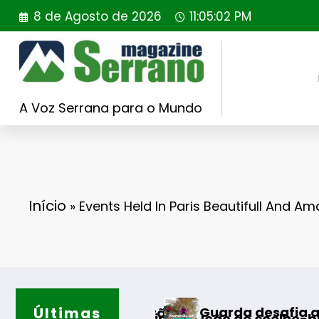
Saltar
8 de Agosto de 2026
11:05:03 PM
para
o
conteúdo
A Voz Serrana para o Mundo
Início
»
Events Held In Paris Beautifull And A
Últimas
Guarda desafia amantes do BTT na mítica
o
introdução de coelho-bravo em área rewilding