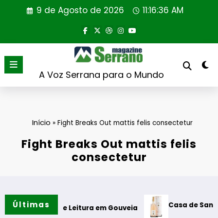
Saltar
9 de Agosto de 2026
11:16:36 AM
para
o
conteúdo
A Voz Serrana para o Mundo
Início
»
Fight Breaks Out mattis felis consectetur
Fight Breaks Out mattis felis
consectetur
Últimas
Casa de Santar Vinhos de
ne de Leitura em Gouveia