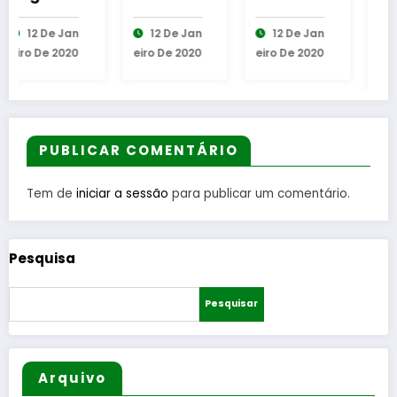
create
create
Out
12 De Jan
12 De Jan
18 De Fev
beautifu
beautifu
mattis
Eiro De 2020
Eiro De 2020
Ereiro De 20
ll and
ll and
felis
20
amazing
amazing
consec
things
PUBLICAR COMENTÁRIO
Tem de
iniciar a sessão
para publicar um comentário.
Pesquisa
Pesquisar
Arquivo