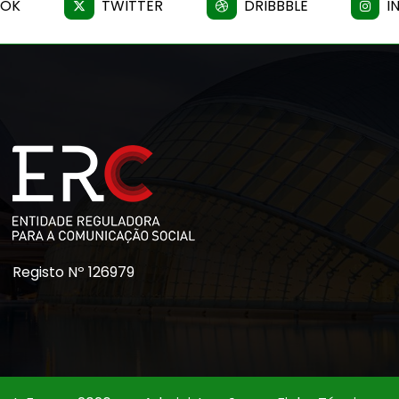
OOK
TWITTER
DRIBBBLE
I
Registo Nº 126979