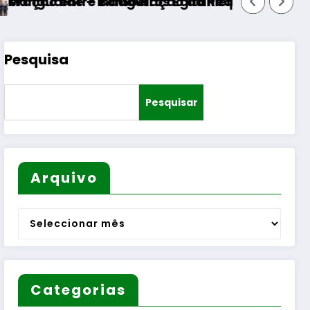
Bombeiros Egitanienses e diversas Freguesias
nauguração da Requalificação do Bairro Munic
Pesquisa
Pesquisar
Arquivo
Arquivo
Categorias