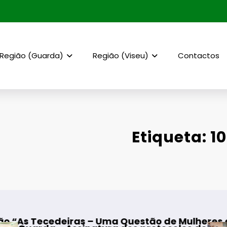
Região (Guarda)
Região (Viseu)
Contactos
Etiqueta: 1
ras – Uma Questão de Mulheres e de Homens”