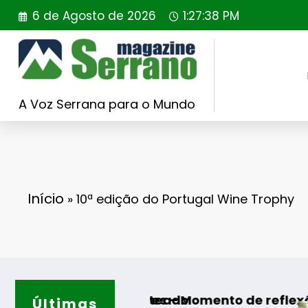
Saltar
6 de Agosto de 2026
1:27:39 PM
para
o
conteúdo
A Voz Serrana para o Mundo
Início
»
10ª edição do Portugal Wine Trophy
JOFER sorteado
e Algodres – Momento de reflexão “As Tecedei
Últimas