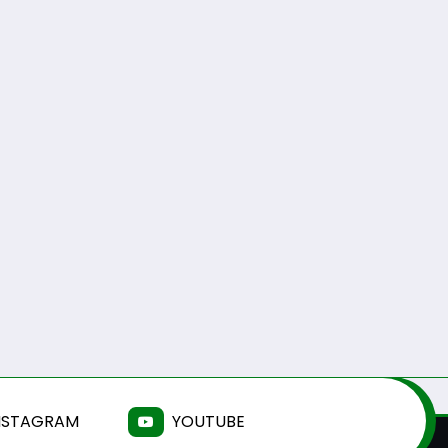
Antonio Pacheco
0
Antonio Pacheco
Guarda desafia
AF Viseu – Campeo
amantes do BTT na
da 2.ª Divisão Distri
mítica Invernal Cidade
ISOJOFER sorteado
da Guarda
5 De Agosto De 2026
5 De Agosto De 2026
NSTAGRAM
YOUTUBE