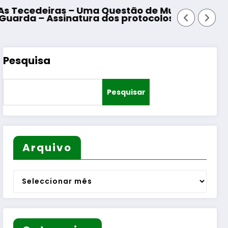
tão de Mulheres e de Homens”
Mangualde – Inauguração da R
otocolos de cooperação entre Bombeiros Egita
Pesquisa
Pesquisar
Arquivo
Arquivo