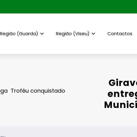
Região (Guarda)
Região (Viseu)
Contactos
Girav
rega Troféu conquistado
entre
Municí