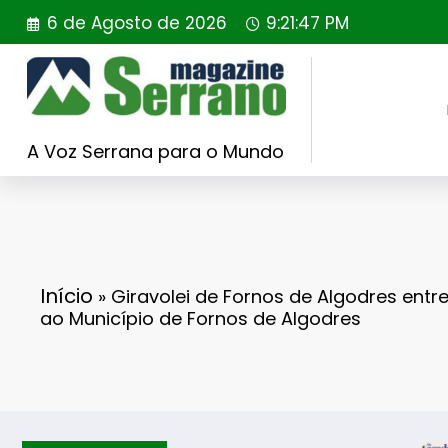
Saltar
6 de Agosto de 2026
9:21:49 PM
para
o
conteúdo
A Voz Serrana para o Mundo
Início
»
Giravolei de Fornos de Algodres ent
ao Município de Fornos de Algodres