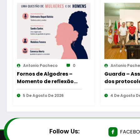
Antonio Pacheco
0
Antonio Pach
Guarda – Assinatura
Mangualde 
dos protocolos de
Inauguração
cooperação entre
Requalificaç
Bombeiros Egitanienses
4 De Agosto De 2026
Bairro Munic
4 De Agosto D
e diversas Freguesias
Follow Us:
FACEB