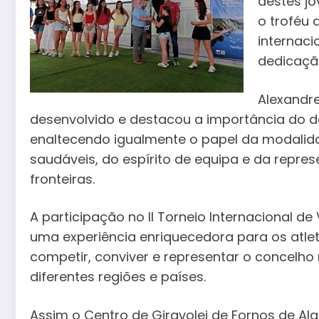
destes j
o troféu 
internaci
dedicaçã
Alexandre
desenvolvido e destacou a importância do d
enaltecendo igualmente o papel da modalid
saudáveis, do espírito de equipa e da repre
fronteiras.
A participação no II Torneio Internacional de
uma experiência enriquecedora para os atle
competir, conviver e representar o concelho
diferentes regiões e países.
Assim o Centro de Giravolei de Fornos de A