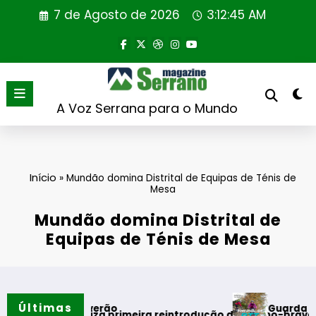
Saltar
7 de Agosto de 2026
3:12:46 AM
para
o
conteúdo
A Voz Serrana para o Mundo
Início
»
Mundão domina Distrital de Equipas de Ténis de
Mesa
Mundão domina Distrital de
Equipas de Ténis de Mesa
Últimas
Guarda desafia aman
s do verão
l realiza primeira reintrodução de coelho-bravo em área rew