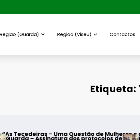
Região (Guarda)
Região (Viseu)
Contactos
Etiqueta:
as – Uma Questão de Mulheres e de Homens”
inatura dos protocolos de cooperação entre Bo
Mangualde – In