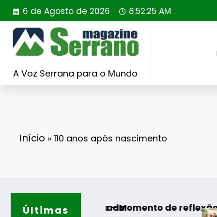
Saltar
6 de Agosto de 2026
8:52:26 AM
para
o
conteúdo
A Voz Serrana para o Mundo
Início
»
110 anos após nascimento
FER sorteado
 Algodres – Momento de reflexão “As Tecedeir
Últimas
Guarda – Ass