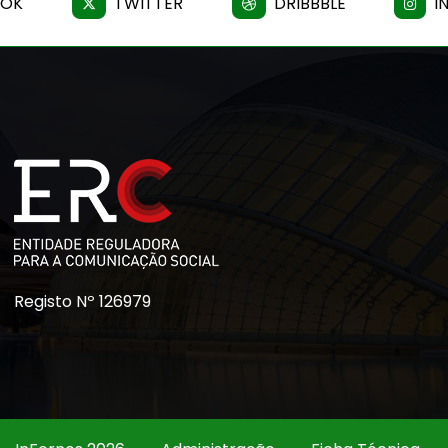
OOK
TWITTER
DRIBBBLE
I
Registo Nº 126979