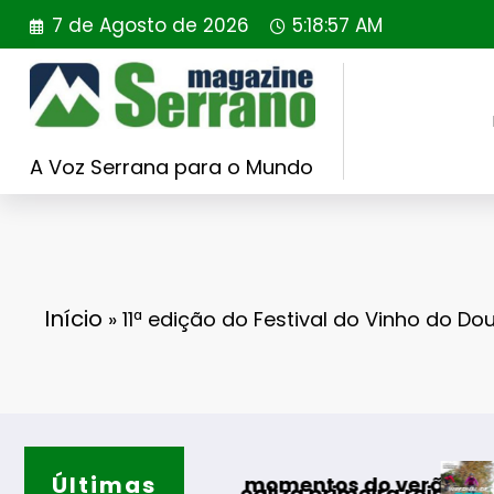
Saltar
7 de Agosto de 2026
5:18:58 AM
para
o
conteúdo
A Voz Serrana para o Mundo
Início
»
11ª edição do Festival do Vinho do Do
Últimas
Guarda desaf
s melhores momentos do verão
Portugal realiza primeira reintrodução de coe