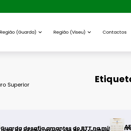
Região (Guarda)
Região (Viseu)
Contactos
Etiquet
uro Superior
AF Viseu – Camp
ia amantes do BTT na mítica Invernal Cidade
lho-bravo em área rewilding