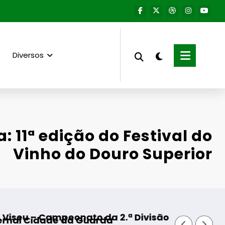
Diversos
a: 11ª edição do Festival do
Vinho do Douro Superior
eonato da 2.ª Divisão Distrital – ISOJOFER sort
Fornos de Algodre
 da Guarda