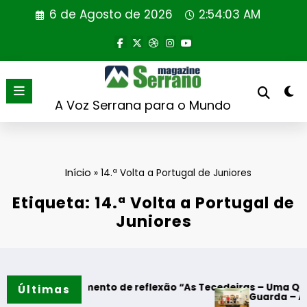
Saltar
6 de Agosto de 2026
2:54:04 AM
para
o
conteúdo
A Voz Serrana para o Mundo
Início
»
14.ª Volta a Portugal de Juniores
Etiqueta: 14.ª Volta a Portugal de
Juniores
Momento de reflexão “As Tecedeiras – Uma Questão de Mulh
Últimas
Guarda – Assinatura dos 