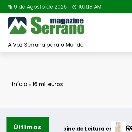
Saltar
9 de Agosto de 2026
10:11:18 AM
para
o
conteúdo
A Voz Serrana para o Mundo
Início
»
16 mil euros
Últimas
Casa de Santa
ão da Cabine de Leitura em Gouveia
ados