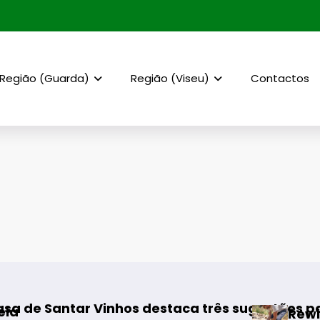
Região (Guarda)
Região (Viseu)
Contactos
r Vinhos destaca três sugestões para os melh
Rewilding Portug