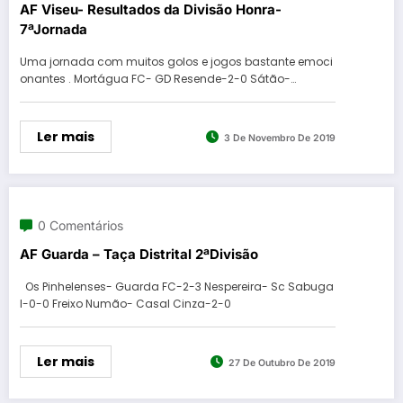
AF Viseu- Resultados da Divisão Honra-
7ªJornada
Uma jornada com muitos golos e jogos bastante emoci
onantes . Mortágua FC- GD Resende-2-0 Sátão-…
Ler mais
3 De Novembro De 2019
0 Comentários
AF Guarda – Taça Distrital 2ªDivisão
Os Pinhelenses- Guarda FC-2-3 Nespereira- Sc Sabuga
l-0-0 Freixo Numão- Casal Cinza-2-0
Ler mais
27 De Outubro De 2019