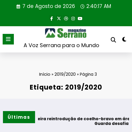
Saltar
7 de Agosto de 2026
2:40:18 AM
para
o
conteúdo
A Voz Serrana para o Mundo
Início
2019/2020
»
»
Página 3
Etiqueta: 2019/2020
Últimas
eira reintrodução de coelho-bravo em área rewilding
Guarda desafia amantes do BTT na 