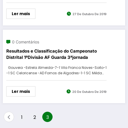
Ler mais
27 De Outubro De 2019
0 Comentários
Resultados e Classificação do Campeonato
Distrital 1ªDivisão AF Guarda 3ªjornada
Gouveia -Estrela Almeida-7-1 Vila Franca Naves-Soito-1
-1 SC Celoricense -AD Fornos de Algodres-1-1 SC Mêda…
Ler mais
20 De Outubro De 2019
Paginação
1
2
3
dos