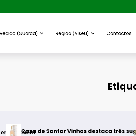
Região (Guarda)
Região (Viseu)
Contactos
Etiqu
 de Santar Vinhos destaca três sugestões par
a
Rewildi