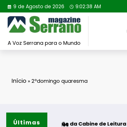
Saltar
9 de Agosto de 2026
9:02:39 AM
para
o
conteúdo
A Voz Serrana para o Mundo
Início
»
2ºdomingo quaresma
Últimas
Casa
2-1 FINAL
inauguração da Cabine de Leitura em Gouvei
equalificados