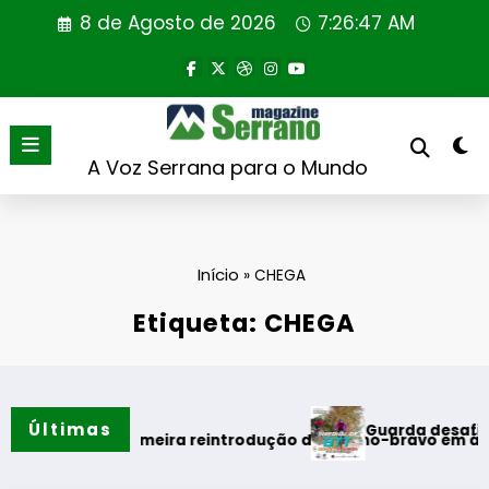
Saltar
8 de Agosto de 2026
7:26:47 AM
para
o
conteúdo
A Voz Serrana para o Mundo
Início
»
CHEGA
Etiqueta: CHEGA
Últimas
Guarda desafia amantes do BT
ão
 primeira reintrodução de coelho-bravo em área rewilding