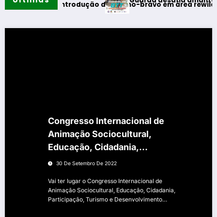
Guarda desafia amantes do BTT 
primeira reintrodução de coelho-bravo em área rewilding
Congresso Internacional de
Animação Sociocultural,
Educação, Cidadania,
Participação, Turismo e
30 De Setembro De 2022
Desenvolvimento Comunitário
Vai ter lugar o Congresso Internacional de
em Celorico da Beira
Animação Sociocultural, Educação, Cidadania,
Participação, Turismo e Desenvolvimento…