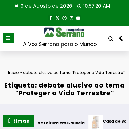
Saltar
9 de Agosto de 2026
10:57:20 AM
para
o
conteúdo
A Voz Serrana para o Mundo
Início
»
debate alusivo ao tema “Proteger a Vida Terrestre”
Etiqueta: debate alusivo ao tema
“Proteger a Vida Terrestre”
Últimas
Casa de Santar Vin
a Cabine de Leitura em Gouveia