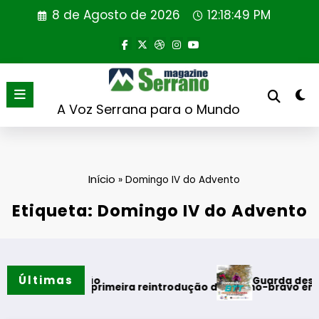
Saltar
8 de Agosto de 2026
12:18:50 PM
para
o
conteúdo
A Voz Serrana para o Mundo
Início
»
Domingo IV do Advento
Etiqueta: Domingo IV do Advento
Últimas
Guarda desafia aman
os do verão
al realiza primeira reintrodução de coelho-bravo em área re