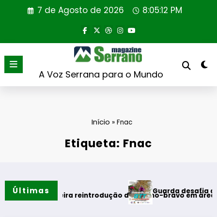
Saltar
7 de Agosto de 2026
8:05:12 PM
para
o
conteúdo
A Voz Serrana para o Mundo
Início
»
Fnac
Etiqueta: Fnac
Últimas
Guarda desafia amantes do BT
ão
 primeira reintrodução de coelho-bravo em área rewilding