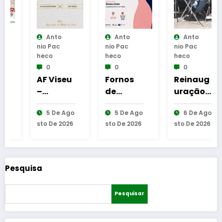
Anto
Anto
Anto
Nio Pac
Nio Pac
Nio Pac
Heco
Heco
Heco
0
0
0
AF Viseu
Fornos
Reinaug
–
de
uração
Campeo
Algodres
da
5 De Ago
5 De Ago
6 De Ago
nato da
–
Cabine
Sto De 2026
Sto De 2026
Sto De 2026
2.ª
Moment
de
Divisão
o de
Leitura
Distrital
reflexão
em
–
“As
Gouveia
Pesquisa
ISOJOFE
Tecedeir
R
as –
Pesquisar
sortead
Uma
o
Questão