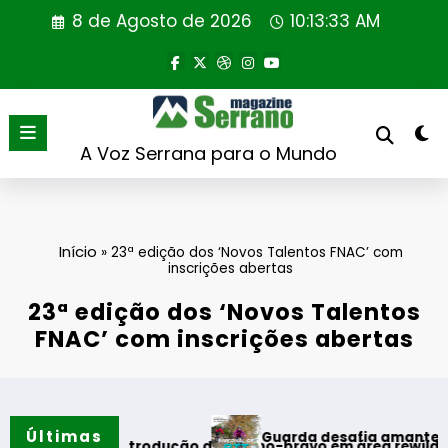
Saltar
8 de Agosto de 2026
10:13:34 AM
para
o
conteúdo
A Voz Serrana para o Mundo
Início
»
23ª edição dos ‘Novos Talentos FNAC’ com
inscrições abertas
23ª edição dos ‘Novos Talentos
FNAC’ com inscrições abertas
Últimas
Guarda desafia amantes do BTT na mít
a reintrodução de coelho-bravo em área rewilding