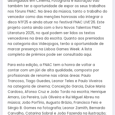
distinguidos em Cinema, Fotografia e Ilustração vão
também ter a oportunidade de expor os seus trabalhos
nos fóruns FNAC. Na área da música, tanto o trabalho do
vencedor como das menções honrosas vão integrar o
disco NTF25 e ainda atuar no festival FNAC LIVE’26. Este
projeto conta ainda com o livro Novos Talentos FNAC
Literatura 2025, no qual podem ser lidos os textos
vencedores na área da escrita. Quanto aos premiados
na categoria dos Videojogos, terão a oportunidade de
marcar presença na Lisboa Games Week. A lista
completa de prémios pode ser consultada aqui.
Para esta edição, a FNAC tem a honra de voltar a
contar com um júri de alta qualidade, composto por
profissionais de renome nas várias áreas: Paulo
Trancoso, Tiago Guedes, Leonor Teles e Paulo Viveiros
na categoria de cinema; Conceição Garcia, Dulce Maria
Cardoso, Afonso Cruz e João Tordo na escrita; Henrique
Amaro, Lia Pereira, Luís Oliveira e Rui Miguel Abreu na
música; João Porfírio, Augusto Brázio, Francisco Feio e
Sérgio B. Gomes na fotografia; Leonor Zamith, Bernardo
Carvalho, Catarina Sobral e João Fazenda na ilustração;