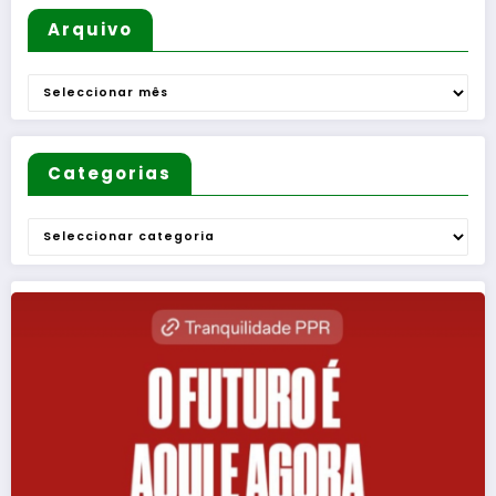
de
Mulheres
Arquivo
e de
Homens
Arquivo
”
Categorias
Categorias