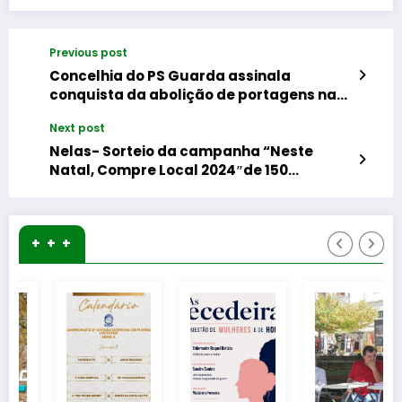
Previous post
Concelhia do PS Guarda assinala
conquista da abolição de portagens nas
ex-Scut e alerta para a perda de
Next post
dimensão ibérica do CCES
Nelas- Sorteio da campanha “Neste
Natal, Compre Local 2024″de 150
Vouchers, no valor de 15.00€
+ + +