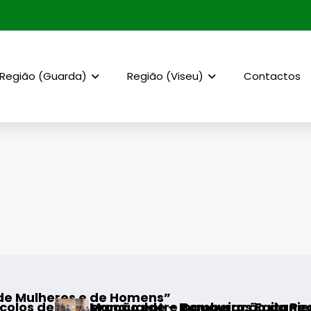
Região (Guarda)
Região (Viseu)
Contactos
 Homens”
Aumen
ção entre Bombeiros Egitanienses e diversas F
gualde – Inauguração da Requalificação do Ba