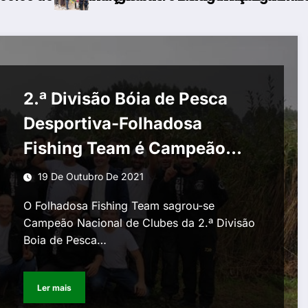
2.ª Divisão Bóia de Pesca
Desportiva-Folhadosa
Fishing Team é Campeão
Nacional de Clubes
19 De Outubro De 2021
O Folhadosa Fishing Team sagrou-se
Campeão Nacional de Clubes da 2.ª Divisão
Boia de Pesca…
Ler mais