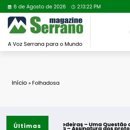
Saltar
6 de Agosto de 2026
2:13:23 PM
para
o
conteúdo
A Voz Serrana para o Mundo
Início
»
Folhadosa
As Tecedeiras – Uma Questão de Mulheres e de
Últimas
uarda – Assinatura dos protocolos de coopera
Man