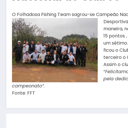
O Folhadosa Fishing Team sagrou-se Campeão Nacio
Desportiv
maneira, 
15 pontos ,
um sétimo.
ficou o Cl
terceiro o
Assim o cl
“
Felicitam
pela dedic
campeonato”
.
Fonte: FFT