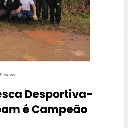
49
Views
Pesca Desportiva-
Team é Campeão