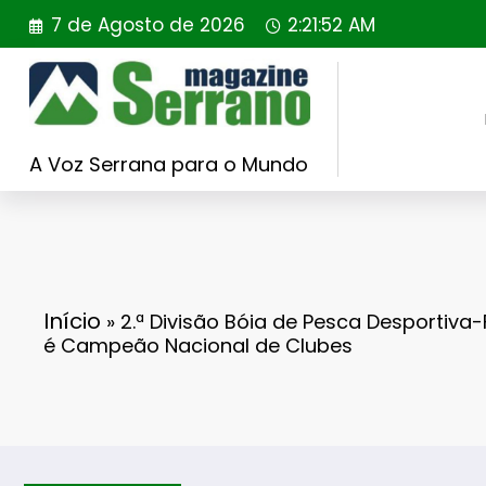
Saltar
7 de Agosto de 2026
2:21:53 AM
para
o
conteúdo
A Voz Serrana para o Mundo
Início
»
2.ª Divisão Bóia de Pesca Desportiva
é Campeão Nacional de Clubes