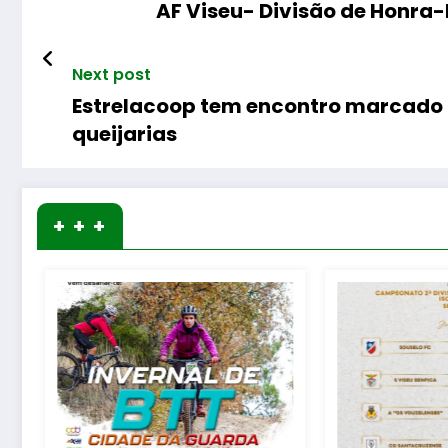
AF Viseu- Divisão de Honra
Next post
Estrelacoop tem encontro marcado 
queijarias
+ + +