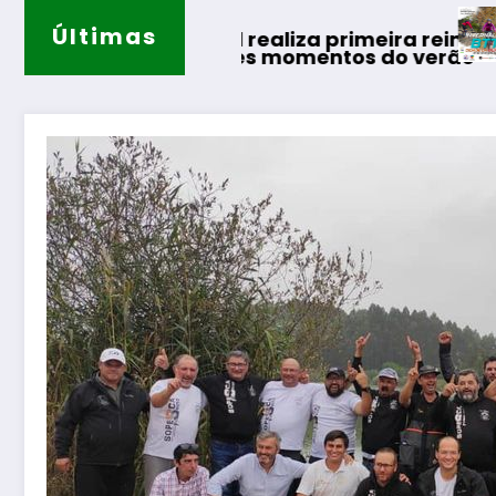
Guarda desafia am
Últimas
al realiza primeira reintrodução de coelho-br
hores momentos do verão