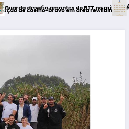
AF Viseu – Campeonato
antes do BTT na mítica Invernal Cidade da Gu
avo em área rewilding