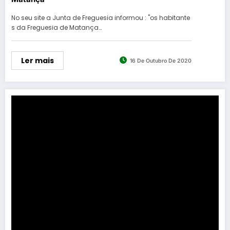
No seu site a Junta de Freguesia informou : "os habitante
s da Freguesia de Matança…
Ler mais
16 De Outubro De 2020