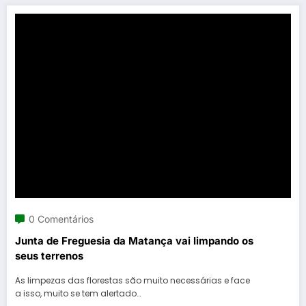
0 Comentários
Junta de Freguesia da Matança vai limpando os
seus terrenos
As limpezas das florestas são muito necessárias e face
a isso, muito se tem alertado…