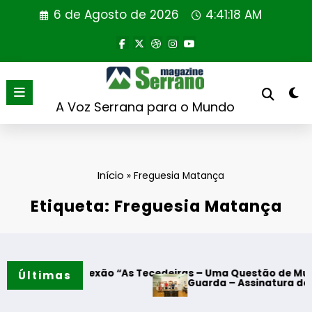
Saltar
6 de Agosto de 2026
4:41:19 AM
para
o
conteúdo
A Voz Serrana para o Mundo
Início
»
Freguesia Matança
Etiqueta: Freguesia Matança
lexão “As Tecedeiras – Uma Questão de Mulheres e de Home
Últimas
Guarda – Assinatura dos protocolos de 