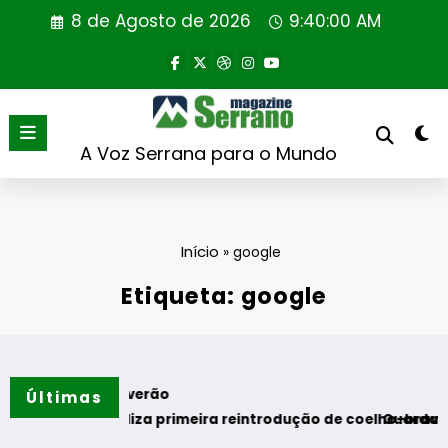
Saltar
8 de Agosto de 2026
9:40:01 AM
para
o
conteúdo
A Voz Serrana para o Mundo
Início
»
google
Etiqueta: google
tos do verão
Últimas
gal realiza primeira reintrodução de coelho-bravo em área r
Guarda desafia am