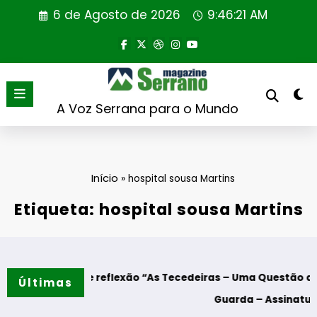
Saltar
6 de Agosto de 2026
9:46:22 AM
para
o
conteúdo
A Voz Serrana para o Mundo
Início
»
hospital sousa Martins
Etiqueta: hospital sousa Martins
 de reflexão “As Tecedeiras – Uma Questão de Mulheres e 
Últimas
Guarda – Assinatura dos protocol