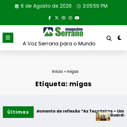
Saltar
6 de Agosto de 2026
3:06:00 PM
para
o
conteúdo
A Voz Serrana para o Mundo
Início
»
migas
Etiqueta: migas
godres – Momento de reflexão “As Tecedeiras – Uma Questã
Últimas
Guarda – Assina