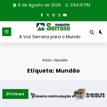
Saltar
8 de Agosto de 2026
3:54:32 PM
para
o
conteúdo
A Voz Serrana para o Mundo
Início
»
Mundão
Etiqueta: Mundão
Últimas
Guarda desafia amant
s do verão
l realiza primeira reintrodução de coelho-bravo em área rew