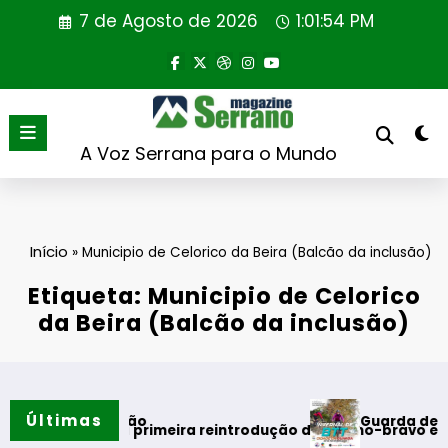
Saltar
7 de Agosto de 2026
1:01:54 PM
para
o
conteúdo
A Voz Serrana para o Mundo
Início
»
Municipio de Celorico da Beira (Balcão da inclusão)
Etiqueta: Municipio de Celorico
da Beira (Balcão da inclusão)
Últimas
Guarda desafia amantes 
o verão
aliza primeira reintrodução de coelho-bravo em área rewildi