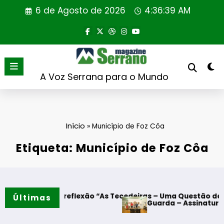
Saltar
6 de Agosto de 2026
4:36:40 AM
para
o
conteúdo
A Voz Serrana para o Mundo
Início
»
Município de Foz Côa
Etiqueta: Município de Foz Côa
ão “As Tecedeiras – Uma Questão de Mulheres e de Homens”
Últimas
Guarda – Assinatura dos protocolos de coo