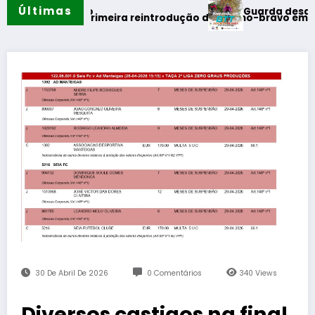
Últimas
Guarda desafia amantes 
o verão
ealiza primeira reintrodução de coelho-bravo em área rewild
30 De Abril De 2026
0 Comentários
340
Views
Diversos castigos na final