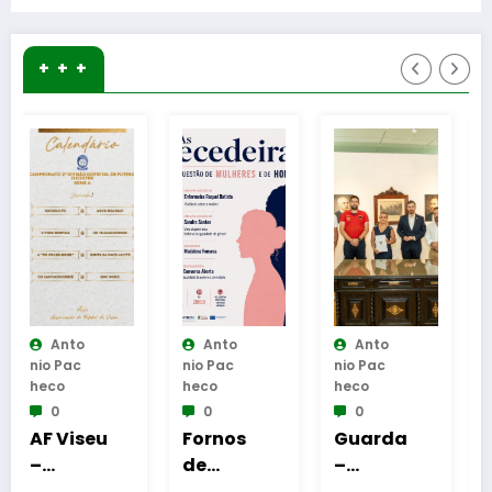
+ + +
Anto
Anto
Anto
Nio Pac
Nio Pac
Nio Pac
Heco
Heco
Heco
0
0
0
u
Fornos
Guarda
Reinaug
de
–
uração
o
Algodres
Assinatu
da