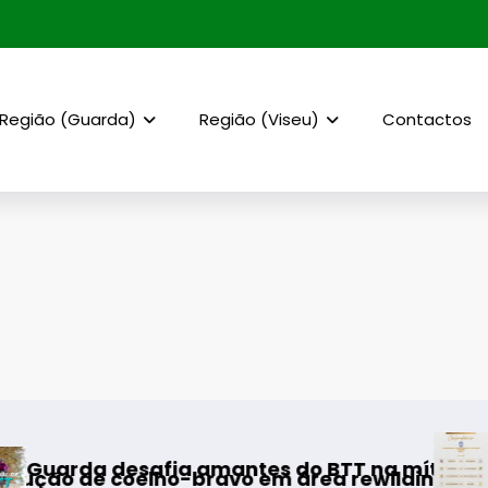
Região (Guarda)
Região (Viseu)
Contactos
AF Viseu – Camp
ia amantes do BTT na mítica Invernal Cidade
lho-bravo em área rewilding