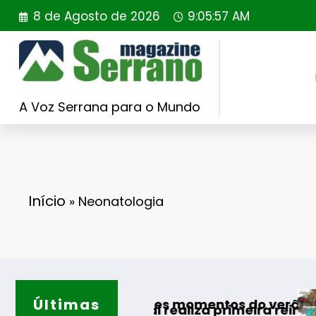
Saltar
8 de Agosto de 2026
9:05:58 AM
para
o
conteúdo
A Voz Serrana para o Mundo
Início
»
Neonatologia
Últimas
Guarda desaf
s melhores momentos do verão
Portugal realiza primeira reintrodução de coe