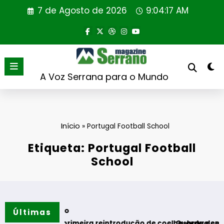
Saltar
7 de Agosto de 2026
9:04:17 AM
para
o
conteúdo
A Voz Serrana para o Mundo
Início
»
Portugal Football School
Etiqueta: Portugal Football
School
erão
Últimas
iza primeira reintrodução de coelho-bravo em área rewilding
Guarda desafia amantes do