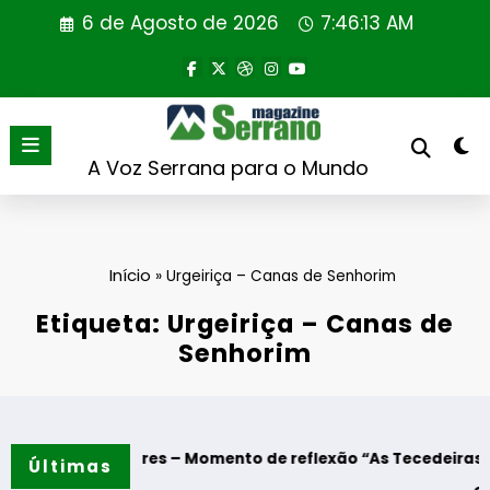
Saltar
6 de Agosto de 2026
7:46:13 AM
para
o
conteúdo
A Voz Serrana para o Mundo
Início
»
Urgeiriça – Canas de Senhorim
Etiqueta: Urgeiriça – Canas de
Senhorim
ado
de Algodres – Momento de reflexão “As Tecedeiras – Uma Qu
Últimas