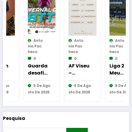
Anto
Anto
Anto
Nio Pac
Nio Pac
Nio Pac
Heco
Heco
Heco
0
0
0
Guarda
AF Viseu
Liga 2
desafia
–
Meu
amante
Campeo
Super –
5 De Ago
5 De Ago
8 De Ago
s do BTT
nato da
CD
Sto De 2026
Sto De 2026
Sto De 2026
na
2.ª
Tondela
mítica
Divisão
–
Invernal
Distrital
Amaran
Cidade
–
te FC- 1-1
Pesquisa
da
ISOJOFE
(em
Guarda
R
atualiza