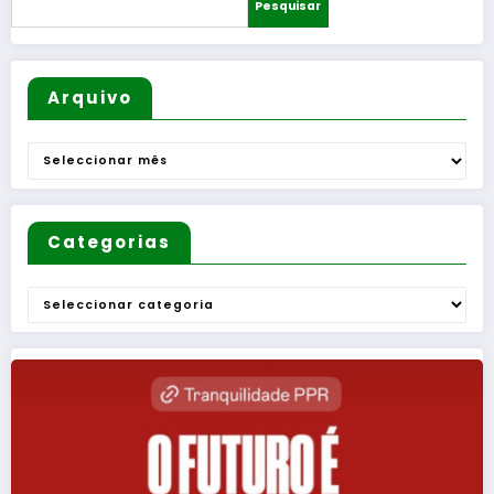
Pesquisar
sortead
ção)
o
Arquivo
Arquivo
Categorias
Categorias