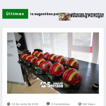
Últimas
ca três sugestões para os melhores momentos do verão
Rewilding Portugal realiza prim
29 De Junho De 2026
0 Comentários
240
Views