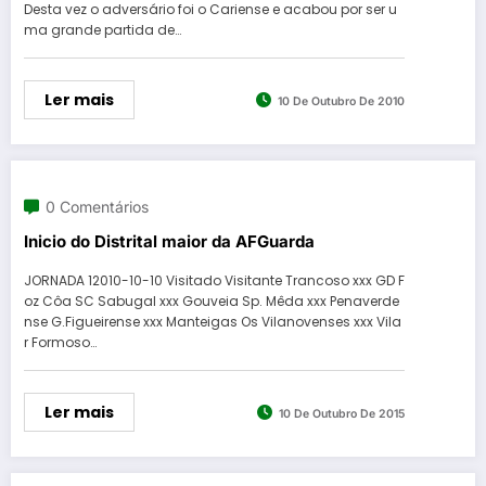
Desta vez o adversário foi o Cariense e acabou por ser u
ma grande partida de…
Ler mais
10 De Outubro De 2010
0 Comentários
Inicio do Distrital maior da AFGuarda
JORNADA 12010-10-10 Visitado Visitante Trancoso xxx GD F
oz Côa SC Sabugal xxx Gouveia Sp. Mêda xxx Penaverde
nse G.Figueirense xxx Manteigas Os Vilanovenses xxx Vila
r Formoso…
Ler mais
10 De Outubro De 2015