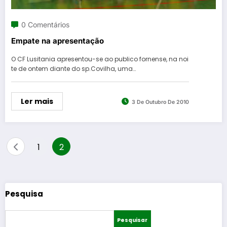
0 Comentários
Empate na apresentação
O CF Lusitania apresentou-se ao publico fornense, na noi
te de ontem diante do sp.Covilha, uma…
Ler mais
3 De Outubro De 2010
Paginação
1
2
dos
conteúdos
Pesquisa
Pesquisar