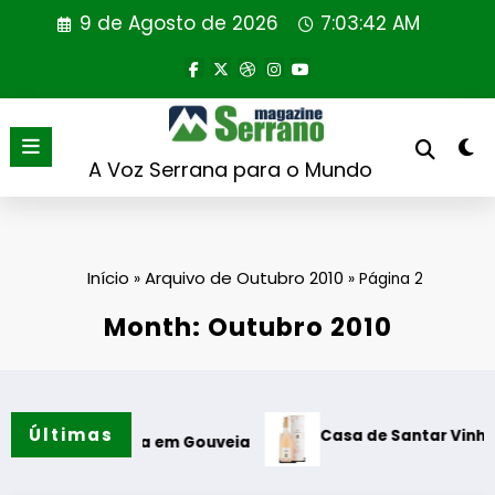
Saltar
9 de Agosto de 2026
7:03:43 AM
para
o
conteúdo
A Voz Serrana para o Mundo
Início
Arquivo de Outubro 2010
»
»
Página 2
Month: Outubro 2010
Últimas
Casa de Santar Vinhos destaca três 
ra em Gouveia