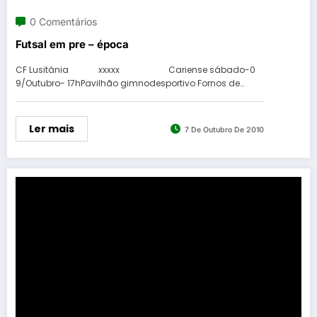
0 Comentários
Futsal em pre – época
CF Lusitânia xxxxx Cariense sábado-0
9/Outubro- 17hPavilhão gimnodesportivo Fornos de…
Ler mais
7 De Outubro De 2010