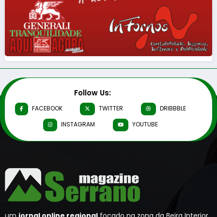
Follow Us:
FACEBOOK
TWITTER
DRIBBBLE
INSTAGRAM
YOUTUBE
um
jornal online regional
focado na zona da Beira Interior,