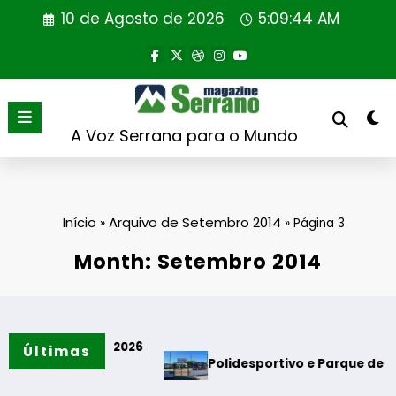
Saltar
10 de Agosto de 2026
5:09:44 AM
para
o
conteúdo
A Voz Serrana para o Mundo
Início
Arquivo de Setembro 2014
»
»
Página 3
Month: Setembro 2014
 & Filhos 2026
Últimas
Polidesportivo e Parque de Merendas