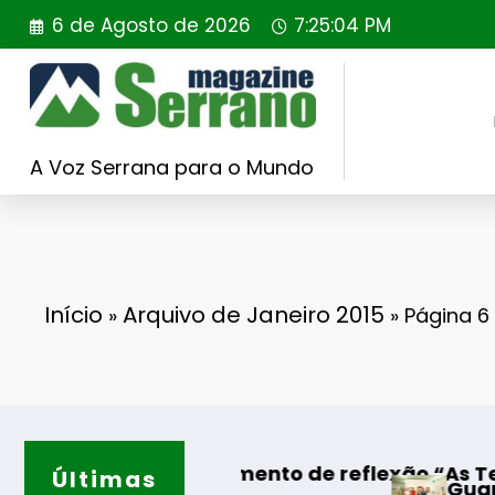
Saltar
6 de Agosto de 2026
7:25:05 PM
para
o
conteúdo
A Voz Serrana para o Mundo
Início
Arquivo de Janeiro 2015
»
»
Página 6
o
 Momento de reflexão “As Tecedeiras – Uma Qu
Últimas
Guarda – Assinatura dos