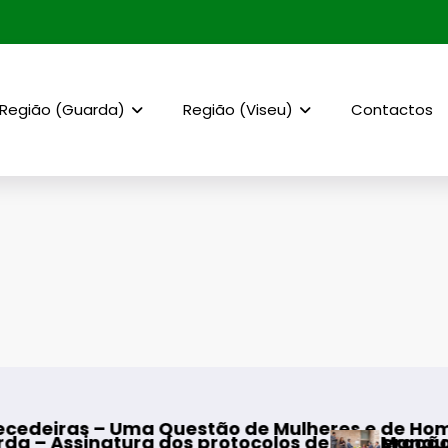
Região (Guarda)
Região (Viseu)
Contactos
estão de Mulheres e de Homens”
 protocolos de cooperação entre Bombeiros Egi
Mangualde – Inauguração d