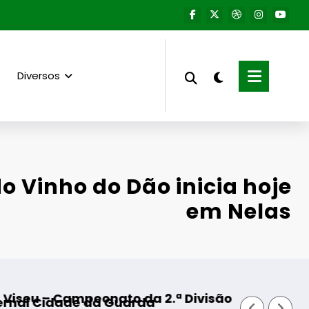
Diversos
do Vinho do Dão inicia hoje
em Nelas
to da 2.ª Divisão Distrital – ISOJOFER sortead
Fornos de Algodres –
Guarda