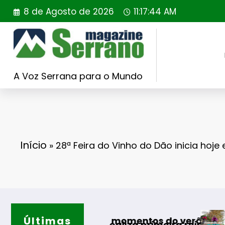
Saltar
8 de Agosto de 2026
11:17:45 AM
para
o
conteúdo
A Voz Serrana para o Mundo
Início
»
28ª Feira do Vinho do Dão inicia hoje
Últimas
Guarda desafia a
elhores momentos do verão
ugal realiza primeira reintrodução de coelho-