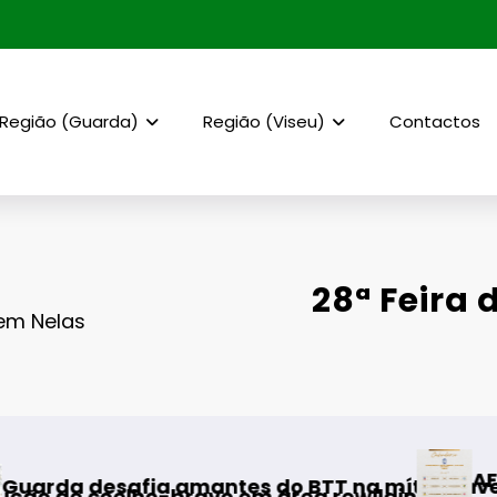
Região (Guarda)
Região (Viseu)
Contactos
28ª Feira 
 em Nelas
AF Viseu – Campeona
mantes do BTT na mítica Invernal Cidade da 
bravo em área rewilding