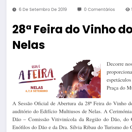
6 De Setembro De 2019
0 Comentários
28ª Feira do Vinho d
Nelas
Decorre nos
proporcion
espetáculo
Praça do Mu
A Sessão Oficial de Abertura da 28ª Feira do Vinho do
auditório do Edifício Multiusos de Nelas. A Cerimóni
Dão – Comissão Vitivinícola da Região do Dão, do G
Enófilos do Dão e da Dra. Sílvia Ribau do Turismo do C