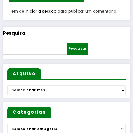
s
Guarda
moment
Tem de
iniciar a sessão
para publicar um comentário.
os do
verão
Pesquisa
Pesquisar
Arquivo
Arquivo
Categorias
Categorias