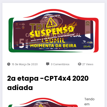
15 De Março De 2020
0 Comentários
27
Views
2a etapa -CPT4x4 2020
adiada
Tendo
em