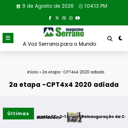
Saltar
9 de Agosto de 2026
1:04:13 PM
para
o
conteúdo
A Voz Serrana para o Mundo
Início
»
2a etapa -CPT4x4 2020 adiada
2a etapa -CPT4x4 2020 adiada
Últimas
a – Amarante FC- 2-1 FINAL
Reinauguração da Cabine de Lei
rão requalificados