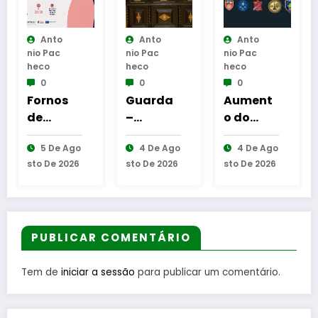
to
Anto
Anto
Anto
ac
Nio Pac
Nio Pac
Nio Pac
Heco
Heco
Heco
0
0
0
nos
Guarda
Aument
Reinau
–
o do
uração
odres
Assinatu
número
da
De Ago
4 De Ago
4 De Ago
6 De Ag
ra dos
de
Cabine
e 2026
Sto De 2026
Sto De 2026
Sto De 202
ent
protocol
equipas
de
os de
seniores
Leitura
exão
coopera
na AF
em
ção
Guarda
Gouvei
deir
entre
PUBLICAR COMENTÁRIO
Bombeir
a
os
Tem de
iniciar a sessão
para publicar um comentário.
stão
Egitanie
nses e