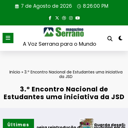
Saltar
7 de Agosto de 2026
8:26:00 PM
para
o
conteúdo
A Voz Serrana para o Mundo
Início
»
3.º Encontro Nacional de Estudantes uma iniciativa
da JSD
3.º Encontro Nacional de
Estudantes uma iniciativa da JSD
Últimas
Guarda desafia amantes 
 verão
aliza primeira reintrodução de coelho-bravo em área rewildi